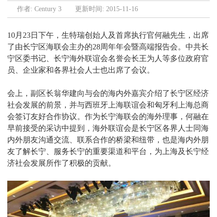
作者: Century 3 更新时间:
2015-
11-16
10
月
23
日下午，生特瑞创始人及首席执行官何融先生，出席
了由长宁区海联会主办的
28
周年年会暨高端报告会。中共长
宁区委书记、长宁海外联谊会名誉会长王为人等多位政府官
员、企业家和各界社会人士也出席了会议。
会上，副区长翁华建向与会的海内外嘉宾介绍了长宁区经济
社会发展的前景，并与西班牙上海联谊会和匈牙利上海总商
会签订友好合作协议。作为长宁海联会的海外理事，何融在
早前接受的采访中提到，海外联谊会是长宁区各界人士同海
内外朋友沟通交流、联系合作的桥梁和纽带，也是海内外朋
友了解长宁、服务长宁的重要渠道和平台，为上海及长宁经
济社会发展所作了积极的贡献。