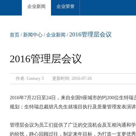
企业新闻
企业荣誉
2016管理层会议
首页
/
新闻中心
/
企业新闻
/
2016管理层会议
作者: Century 3 更新时间:
2016-
07-26
2016
年
7
月
22
日至
24
日，来自全国
9
座城市的约
200
位生特瑞
规划；生特瑞总裁胡凡先生就项目执行及质量管理发表演讲
管理层会议为员工们提供了广泛的交流机会及互相沟通和学
的纷扰，静心回顾过往，制定来年目标，为打造一支更优秀